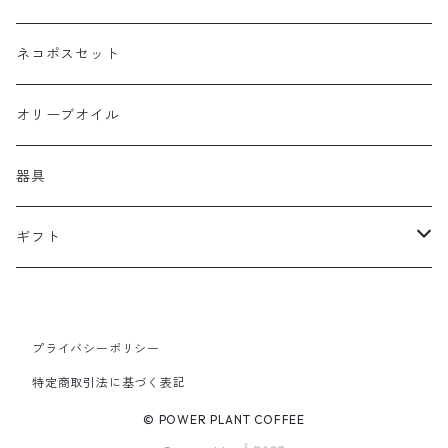
中煎り
ネコポスセット
中深煎り
オリーブオイル
深煎り
器具
水出しコーヒー
ギフト
浅煎り
コーヒーギフト
プライバシーポリシー
ストレート豆
特定商取引法に基づく表記
定番ブレンド豆
© POWER PLANT COFFEE