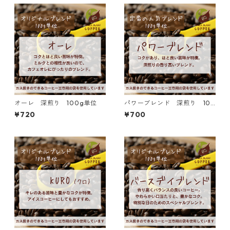
オーレ 深煎り 100g単位
パワーブレンド 深煎り 100
g単位
¥720
¥700