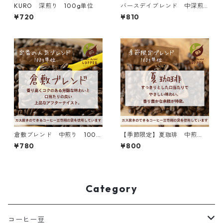
KURO 深煎り 100g単位
バースデイブレンド 中深煎
り 100g単位
¥720
¥810
倉敷ブレンド 中煎り 100g
【季節限定】夏珈琲 中煎
単位
り 100g単位
¥780
¥800
Category
コーヒー豆